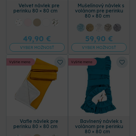
Velvet návlek pre
Mušelínový návlek s
perinku 80 × 80 cm
volánom pre perinku
80 × 80 cm
+31 ďalších
+17 ďalších
49,90
€
59,90
€
VYBER MOŽNOSŤ
VYBER MOŽNOSŤ
Vyšitie mena
Vyšitie mena
Vafle návlek pre
Bavlnený návlek s
perinku 80 × 80 cm
volánom pre perinku
80 × 80 cm