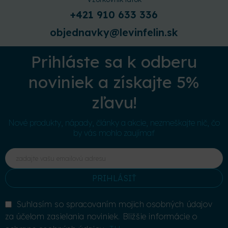
+421 910 633 336
objednavky@levinfelin.sk
Prihláste sa k odberu
noviniek a získajte 5%
zľavu!
Nové produkty, nápady, články a akcie, nezmeškajte nič, čo
by vás mohlo zaujímať
PRIHLÁSIŤ
Suhlasím so spracovaním mojich osobných údajov
za účelom zasielania noviniek. Bližšie informácie o