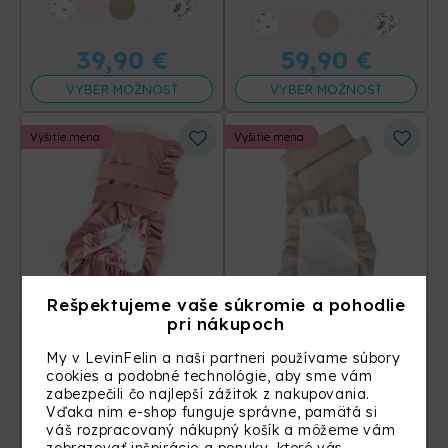
+31 ďalších
+31 ďalších
39,90
€
59,90
€
VYBER MOŽNOSŤ
VYBER MOŽNOSŤ
Vyšitie mena
Vyšitie mena
Rešpektujeme vaše súkromie a pohodlie
pri nákupoch
Velvet návlek s
Vafle návlek s
volánom pre perinku
volánom pre perinku
My v LevinFelin a naši partneri používame súbory
80 × 80 cm
80 × 80 cm
cookies a podobné technológie, aby sme vám
zabezpečili čo najlepší zážitok z nakupovania.
Vďaka nim e-shop funguje správne, pamätá si
+31 ďalších
+31 ďalších
váš rozpracovaný nákupný košík a môžeme vám
69,90
€
59,90
€
zobrazovať inšpirácie a ponuky, ktoré vás