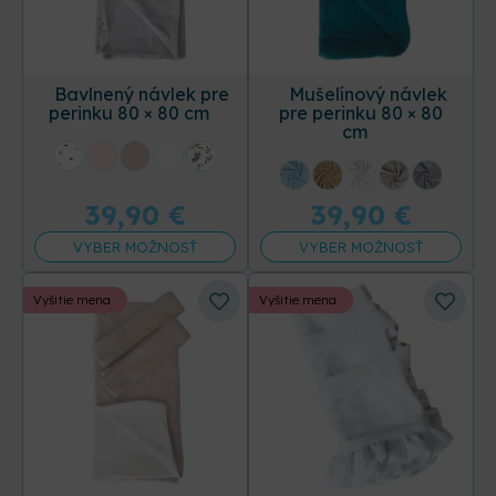
Bavlnený návlek pre
Mušelínový návlek
perinku 80 × 80 cm
pre perinku 80 × 80
cm
+31 ďalších
+17 ďalších
39,90
€
39,90
€
VYBER MOŽNOSŤ
VYBER MOŽNOSŤ
Vyšitie mena
Vyšitie mena