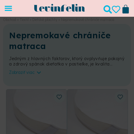
Obchod
»
Textil
»
Detské plachty
»
Nepremokavé chrániče matraca
Nepremokavé chrániče
matraca
Jedným z hlavných faktorov, ktorý ovplyvňuje pokojný
a zdravý spánok dieťatka v postieľke, je kvalita
matraca. Jeho životnosť ovplyvňujú mnohé činitele,
Zobraziť viac
ktoré netreba podceňovať. Ak sa o matrac staráte a
ochraňujete ho pred poškodením/znečistím,
predlžujete jeho životnosť, pričom neprichádza o svoje
kvality a vlastnosti. Jedným zo spôsobov, ako sa
o matrac starať, je umiestniť naň
nepremokavý
chránič
, ktorý je obzvlášť pri deťoch skvelou voľbou.
Chráni matrac pred vlhkosťou, množením baktérií či
znečistením. V našej ponuke ich môžete nájsť v
niekoľkých veľkostných variantov. Nesmú chýbať
nepremokavé plachty na naše postieľky
Smart bed
a
Nika
, ale takisto tam nájdete aj chrániče na hranaté