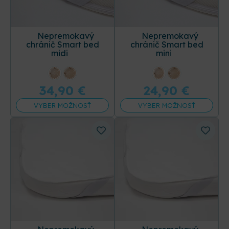
postieľky
120 x 60 cm
a
140 x 70 cm
. Chránič má
všité odolné a pružné
gumičky
, ktoré umožňujú
jednoduchú aplikáciu na matrac, pričom sa z neho
nezošmyknú.
Nepremokavý
Nepremokavý
chránič Smart bed
chránič Smart bed
midi
mini
34,90
€
24,90
€
VYBER MOŽNOSŤ
VYBER MOŽNOSŤ