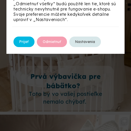
„Odmietnuť všetky“ budú použité len tie, ktoré sú
technicky nevyhnutné pre fungovanie e-shopu.
Svoje preferencie môžete kedykoľvek detailne
upraviť v „Nastaveniach“.
Prijať
Odmietnuť
Nastavenia