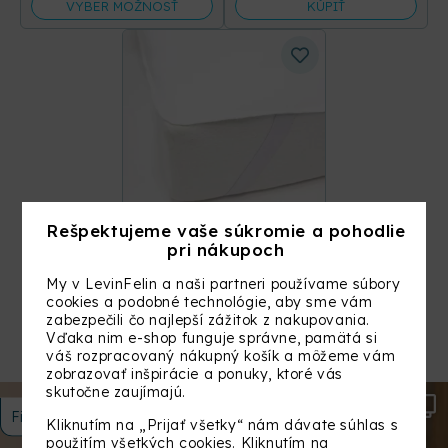
VYBER MOŽNOSŤ
KÚPIŤ
Rešpektujeme vaše súkromie a pohodlie
Nepremokavý
pri nákupoch
chránič 140 x 70 cm
My v LevinFelin a naši partneri používame súbory
39,90
€
cookies a podobné technológie, aby sme vám
zabezpečili čo najlepší zážitok z nakupovania.
KÚPIŤ
Vďaka nim e-shop funguje správne, pamätá si
váš rozpracovaný nákupný košík a môžeme vám
zobrazovať inšpirácie a ponuky, ktoré vás
skutočne zaujímajú.
Filtrovať
Kliknutím na „Prijať všetky“ nám dávate súhlas s
použitím všetkých cookies. Kliknutím na