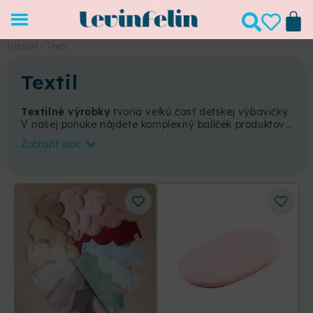
Obchod
»
Textil
Textil
Textilné výrobky
tvoria veľkú časť detskej výbavičky.
V našej ponuke nájdete komplexný balíček produktov,
ktoré by ju mali tvoriť a sprevádzať dieťatko od
Zobraziť viac
narodenia až do niekoľkých rokov.
Detské plachty,
mantinely, mušelínové plienky, zavinovačky,
hniezda, detské vankúše a deky, baldachýny
a
mnoho ďalšieho
. Všetky produkty, ktoré nájdete v
našej ponuke prechádzajú
šikovnými rukami našich
krajčírok
. Sú kompletne navrhnuté tak, aby vaše
dieťatko dostalo len to najlepšie. Materiály spĺňajú
normu
Oeko-Tex standard 100
a sú vhodné nato,
aby prišli do styku s citlivou detskou pokožkou.
Textilné produkty si môžete navrhnúť podľa svojich
predstáv, keďže ponúkame niekoľko materiálov a
veľké množstvo farieb a vzorov
. Vďaka širokému
výberu si môžete vyskladať originálnu detskú