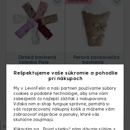
Vyšitie mena
Detská bavlnená
Perová zavinovačka
čelenka Pixie
bavlnená
Rešpektujeme vaše súkromie a pohodlie
pri nákupoch
+20 ďalších
+31 ďalších
11,50
€
99,90
€
My v LevinFelin a naši partneri používame súbory
VYBER MOŽNOSŤ
VYBER MOŽNOSŤ
cookies a podobné technológie, aby sme vám
zabezpečili čo najlepší zážitok z nakupovania.
Vďaka nim e-shop funguje správne, pamätá si
váš rozpracovaný nákupný košík a môžeme vám
zobrazovať inšpirácie a ponuky, ktoré vás
skutočne zaujímajú.
Filtrovať
Kliknutím na „Prijať všetky“ nám dávate súhlas s