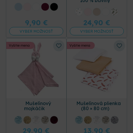
100 % bavlny
+12 ďalších
+31 ďalších
9,90
€
24,90
€
VYBER MOŽNOSŤ
VYBER MOŽNOSŤ
Vyšitie mena
Vyšitie mena
Mušelínový
Mušelínová plienka
mojkáčik
(80 × 80 cm)
+16 ďalších
+18 ďalších
29,90
€
13,90
€