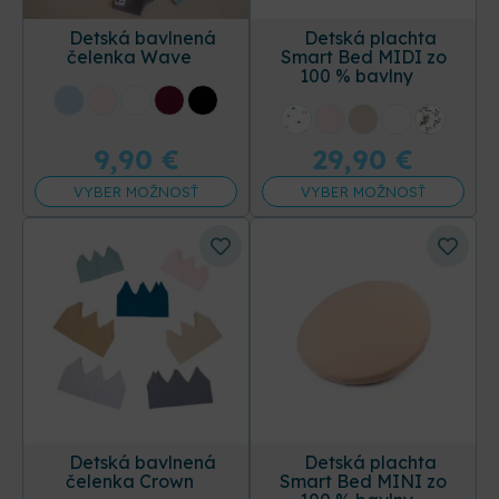
výbavičku, ktorá bude podľa vašich preferencií a
vkusu.
Detská bavlnená
Detská plachta
čelenka Wave
Smart Bed MIDI zo
100 % bavlny
+12 ďalších
+31 ďalších
9,90
€
29,90
€
VYBER MOŽNOSŤ
VYBER MOŽNOSŤ
Detská bavlnená
Detská plachta
čelenka Crown
Smart Bed MINI zo