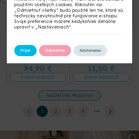
použitím všetkých cookies. Kliknutím na
„Odmietnuť všetky“ budú použité len tie, ktoré sú
technicky nevyhnutné pre fungovanie e-shopu.
Svoje preferencie môžete kedykoľvek detailne
upraviť v „Nastaveniach“.
Nepremokavý
Detská bavlnená
chránič Smart bed
čelenka Dot
midi
Prijať
Odmietnuť
Nastavenia
+12 ďalších
34,90
€
11,50
€
VYBER MOŽNOSŤ
VYBER MOŽNOSŤ
NAČÍTAŤ VIAC PRODUKTOV
1
2
3
4