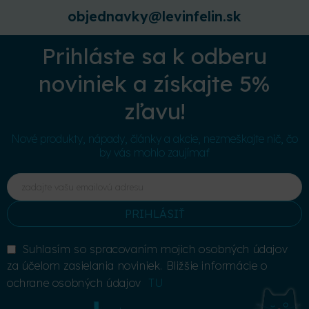
objednavky@levinfelin.sk
Prihláste sa k odberu
noviniek a získajte 5%
zľavu!
Nové produkty, nápady, články a akcie, nezmeškajte nič, čo
by vás mohlo zaujímať
PRIHLÁSIŤ
Suhlasím so spracovaním mojich osobných údajov
za účelom zasielania noviniek. Bližšie informácie o
ochrane osobných údajov
TU