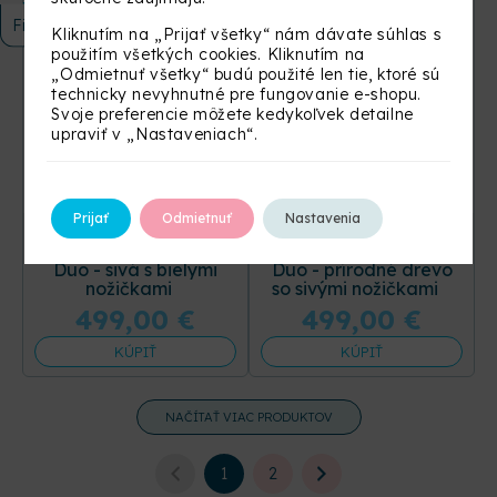
Doprava zdarma
Doprava zdarma
Filtrovať
Kliknutím na „Prijať všetky“ nám dávate súhlas s
použitím všetkých cookies. Kliknutím na
„Odmietnuť všetky“ budú použité len tie, ktoré sú
technicky nevyhnutné pre fungovanie e-shopu.
Svoje preferencie môžete kedykoľvek detailne
upraviť v „Nastaveniach“.
Prijať
Odmietnuť
Nastavenia
Detská antirefluxná
Detská antirefluxná
rastúca postieľka Nika
rastúca postieľka Nika
Duo - sivá s bielymi
Duo - prírodné drevo
nožičkami
so sivými nožičkami
499,00
€
499,00
€
KÚPIŤ
KÚPIŤ
NAČÍTAŤ VIAC PRODUKTOV
1
2