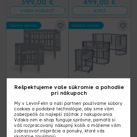
399,00
€
499,00
€
VYBER MOŽNOSŤ
KÚPIŤ
Doprava zdarma
Doprava zdarma
Detská antirefluxná
Detská rastúca
Rešpektujeme vaše súkromie a pohodlie
rastúca postieľka Nika
postieľka SMART BED
pri nákupoch
Duo - sivá
– sivá
My v LevinFelin a naši partneri používame súbory
cookies a podobné technológie, aby sme vám
zabezpečili čo najlepší zážitok z nakupovania.
499,00
€
399,00
€
Vďaka nim e-shop funguje správne, pamätá si
váš rozpracovaný nákupný košík a môžeme vám
KÚPIŤ
VYBER MOŽNOSŤ
zobrazovať inšpirácie a ponuky, ktoré vás
skutočne zaujímajú.