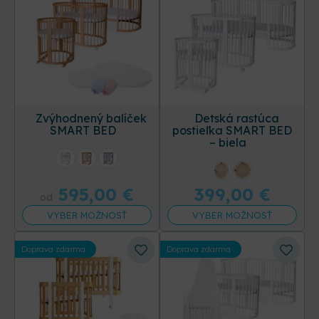
Zvýhodnený balíček
Detská rastúca
SMART BED
postieľka SMART BED
– biela
595,00
€
399,00
€
od
VYBER MOŽNOSŤ
VYBER MOŽNOSŤ
Doprava zdarma
Doprava zdarma