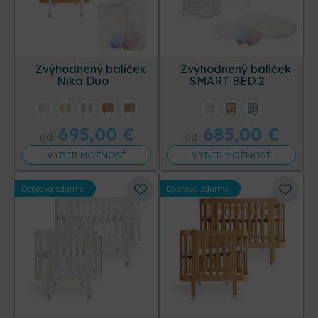
Zvýhodnený balíček
Zvýhodnený balíček
Nika Duo
SMART BED 2
+4 ďalších
695,00
€
685,00
€
od
od
VYBER MOŽNOSŤ
VYBER MOŽNOSŤ
Doprava zdarma
Doprava zdarma