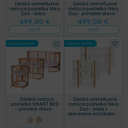
Detská antirefluxná
Detská antirefluxná
rastúca postieľka Nika
rastúca postieľka Nika
Duo - biela
Duo - prírodné drevo
499,00
€
499,00
€
KÚPIŤ
KÚPIŤ
Doprava zdarma
Doprava zdarma
Detská rastúca
Detská antirefluxná
postieľka SMART BED
rastúca postieľka Nika
– prírodné drevo
Duo - biela s
drevenými nožičkami