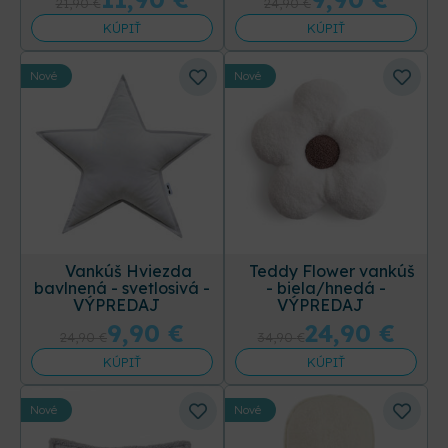
21,90
€
24,90
€
KÚPIŤ
KÚPIŤ
Nové
Nové
Vankúš Hviezda
Teddy Flower vankúš
bavlnená - svetlosivá -
- biela/hnedá -
VÝPREDAJ
VÝPREDAJ
9,90
€
24,90
€
24,90
€
34,90
€
KÚPIŤ
KÚPIŤ
Nové
Nové