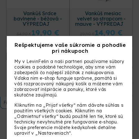
Vankúš Srdce
Vankúš mesiac
bavlnené - béžová -
velvet so strapcom -
VÝPREDAJ
mauve - VÝPREDAJ
19,90
€
14,90
€
34,90
€
29,90
€
KÚPIŤ
KÚPIŤ
Rešpektujeme vaše súkromie a pohodlie
pri nákupoch
Nové
Nové
My v LevinFelin a naši partneri používame súbory
cookies a podobné technológie, aby sme vám
zabezpečili čo najlepší zážitok z nakupovania.
Vďaka nim e-shop funguje správne, pamätá si
váš rozpracovaný nákupný košík a môžeme vám
zobrazovať inšpirácie a ponuky, ktoré vás
skutočne zaujímajú.
Filtrovať
Kliknutím na „Prijať všetky“ nám dávate súhlas s
použitím všetkých cookies. Kliknutím na
„Odmietnuť všetky“ budú použité len tie, ktoré sú
Míľnikové
Bavlnený mantinel
technicky nevyhnutné pre fungovanie e-shopu.
podbradníky (12 ks) -
do hranatej postieľky
VÝPREDAJ
140 × 70 cm - safari -
Svoje preferencie môžete kedykoľvek detailne
VÝPREDAJ
upraviť v „Nastaveniach“.