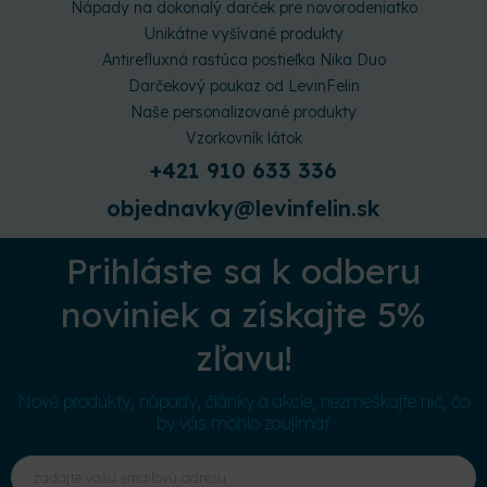
Nápady na dokonalý darček pre novorodeniatko
Unikátne vyšívané produkty
Antirefluxná rastúca postieľka Nika Duo
Darčekový poukaz od LevinFelin
Naše personalizované produkty
Vzorkovník látok
+421 910 633 336
objednavky@levinfelin.sk
Prihláste sa k odberu
noviniek a získajte 5%
zľavu!
Nové produkty, nápady, články a akcie, nezmeškajte nič, čo
by vás mohlo zaujímať