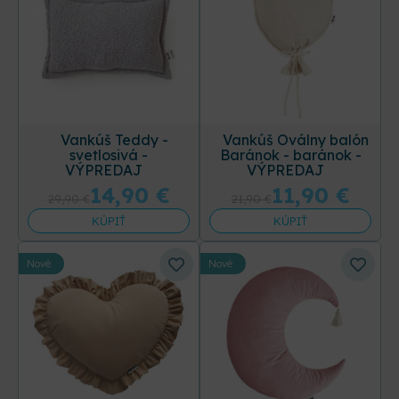
Vankúš Teddy -
Vankúš Oválny balón
svetlosivá -
Baránok - baránok -
VÝPREDAJ
VÝPREDAJ
14,90
€
11,90
€
29,90
€
21,90
€
KÚPIŤ
KÚPIŤ
Nové
Nové