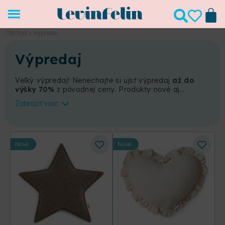
Obchod
»
Výpredaj
Výpredaj
Veľký výpredaj! Nenechajte si ujsť výpredaj
až do
výšky 70%
z pôvodnej ceny. Produkty nové aj
zánovné za neuveriteľné ceny. Pozor, len do
Zobraziť viac
vypredania!
Nové
Nové