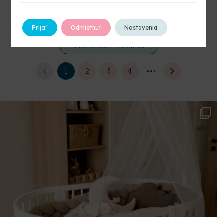
39,90
€
49,90
€
99,90
€
99,90
€
KÚPIŤ
KÚPIŤ
Prijať
Odmietnuť
Nastavenia
NAČÍTAŤ VIAC PRODUKTOV
1
2
3
4