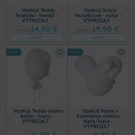
Vankúš Teddy
Vankúš Srdce
hviezda - hnedá -
mušelínové - natur -
VÝPREDAJ
VÝPREDAJ
14,90
€
19,90
€
29,90
€
34,90
€
KÚPIŤ
KÚPIŤ
Nové
Nové
Vankúš Teddy oválny
Vankúš Monie s
balón - biela -
bavlnenou mašľou
VÝPREDAJ
biela/biela -
VÝPREDAJ
11,90
€
9,90
€