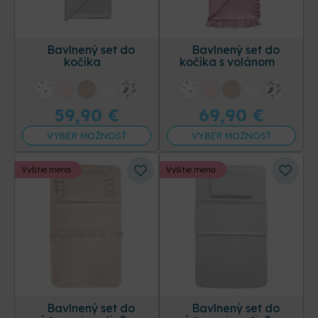
Bavlnený set do
Bavlnený set do
kočíka
kočíka s volánom
+31 ďalších
+31 ďalších
59,90
€
69,90
€
VYBER MOŽNOSŤ
VYBER MOŽNOSŤ
Vyšitie mena
Vyšitie mena
Bavlnený set do
Bavlnený set do