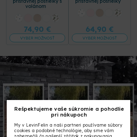
prístavnej postieľky s
prístavnej postieľky
volánom
+31 ďalších
+31 ďalších
74,90
€
64,90
€
VYBER MOŽNOSŤ
VYBER MOŽNOSŤ
Rešpektujeme vaše súkromie a pohodlie
pri nákupoch
My v LevinFelin a naši partneri používame súbory
cookies a podobné technológie, aby sme vám
zabezpečili čo najlepší zážitok z nakupovania.