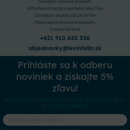
Unikátne vyšívané produkty
Antirefluxná rastúca postieľka Nika Duo
Darčekový poukaz od LevinFelin
Naše personalizované produkty
Vzorkovník látok
+421 910 633 336
objednavky@levinfelin.sk
Prihláste sa k odberu
noviniek a získajte 5%
zľavu!
Nové produkty, nápady, články a akcie, nezmeškajte nič, čo
by vás mohlo zaujímať