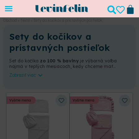
Obchod
»
Textil
»
Sety do kočíkov a prístavných postieľok
Sety do kočíkov a
prístavných postieľok
Set do kočíka
zo 100 % bavlny
je výborná voľba
najmä v teplých mesiacoch, kedy chceme mať
dieťatko položené v kočíku bez fusaku a hľadáme ten
Zobraziť viac
správny materiál v ktorom bude bábätku príjemne a
nebude sa potiť. Okrem univerzálnej plachty s
gumičkou, ktorá
sadne do všetkých štandardných
typov kočíka
, set obsahuje aj tenučký vankúšik s
ľahkou prikrývkou. V našej ponuke nájdete aj
sety
Vyšitie mena
Vyšitie mena
vhodné do štandardných prístavných postieľok
,
ktoré sú pre detičky ideálnou voľbou. Sú ľahučké,
mäkké a dieťatko sa v nich cíti ako v bavlnke. Sú ušité
zo 100% bavlny a obsahujú hypoalergénnu výplň.