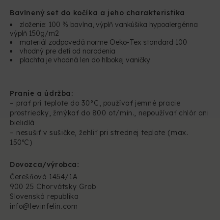
Bavlnený set do kočíka a jeho charakteristika
zloženie: 100 % bavlna, výplň vankúšika hypoalergénna
výplň 150g/m2
materiál zodpovedá norme Oeko-Tex standard 100
vhodný pre deti od narodenia
plachta je vhodná len do hlbokej vaničky
Pranie a údržba:
– prať pri teplote do 30°C, používať jemné pracie
prostriedky, žmýkať do 800 ot/min., nepoužívať chlór ani
bielidlá
– nesušiť v sušičke, žehliť pri strednej teplote (max.
150ºC)
Dovozca/výrobca:
Čerešňová 1454/1A
900 25 Chorvátsky Grob
Slovenská republika
info@levinfelin.com