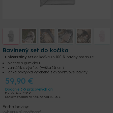
Bavlnený set do kočíka
Univerzálny set
do kočíka zo 100 % bavlny obsahuje:
plachta s gumičkou
vankúšik s výplňou (výška 1,5 cm)
ľahká prikrývka vyrobená z dvojvrstvovej bavlny
59,90
€
Dodanie 3-5 pracovných dní
Doručenie od
2,90
€
Doprava zdarma pri nákupe nad
150,00
€
Farba bavlny:
vyberte si možnosť