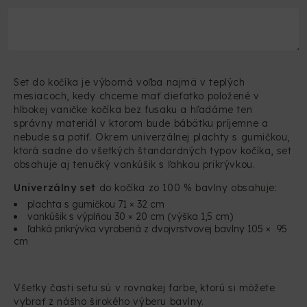
Set do kočíka je výborná voľba najmä v teplých
mesiacoch, kedy chceme mať dieťatko položené v
hlbokej vaničke kočíka bez fusaku a hľadáme ten
správny materiál v ktorom bude bábätku príjemne a
nebude sa potiť. Okrem univerzálnej plachty s gumičkou,
ktorá sadne do všetkých štandardných typov kočíka, set
obsahuje aj tenučký vankúšik s ľahkou prikrývkou.
Univerzálny set
do kočíka zo 100 % bavlny obsahuje:
plachta s gumičkou 71 × 32 cm
vankúšik s výplňou 30 × 20 cm (výška 1,5 cm)
ľahká prikrývka vyrobená z dvojvrstvovej bavlny 105 × 95
cm
Všetky časti setu sú v rovnakej farbe, ktorú si môžete
vybrať z nášho širokého výberu bavlny.