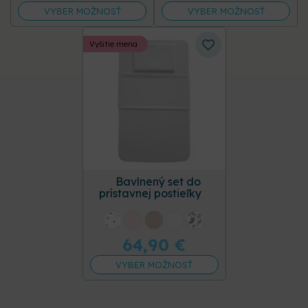
VYBER MOŽNOSŤ
VYBER MOŽNOSŤ
Vyšitie mena
Bavlnený set do
prístavnej postieľky
+31 ďalších
64,90
€
VYBER MOŽNOSŤ