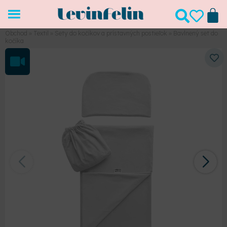
Obchod
»
Textil
»
Sety do kočíkov a prístavných postieľok
»
Bavlnený set do
kočíka