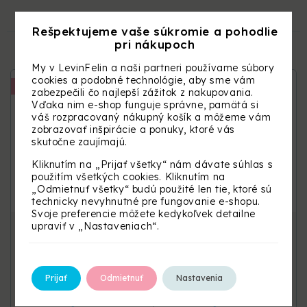
SÚVISIACE PRODUKTY
Rešpektujeme vaše súkromie a pohodlie
pri nákupoch
My v LevinFelin a naši partneri používame súbory
cookies a podobné technológie, aby sme vám
Vyšitie mena
Vyšitie mena
zabezpečili čo najlepší zážitok z nakupovania.
Vďaka nim e-shop funguje správne, pamätá si
váš rozpracovaný nákupný košík a môžeme vám
zobrazovať inšpirácie a ponuky, ktoré vás
skutočne zaujímajú.
Kliknutím na „Prijať všetky“ nám dávate súhlas s
použitím všetkých cookies. Kliknutím na
„Odmietnuť všetky“ budú použité len tie, ktoré sú
technicky nevyhnutné pre fungovanie e-shopu.
Svoje preferencie môžete kedykoľvek detailne
Bavlnený set do
Bavlnený set do
upraviť v „Nastaveniach“.
kočíka s volánom
prístavnej postieľky s
volánom
+31 ďalších
Prijať
Odmietnuť
Nastavenia
+31 ďalších
69,90
€
74,90
€