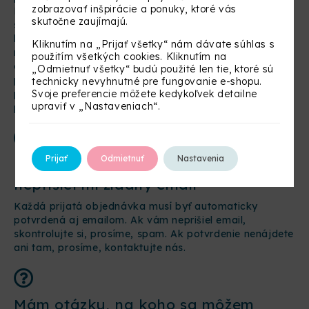
zobrazovať inšpirácie a ponuky, ktoré vás
Postieľky do ďalších krajín zasielame výlučne
skutočne zaujímajú.
samostatne na palete, aby nedošlo k poškodeniu
balíka ďalším tovarom počas prepravy. Ak sa
Kliknutím na „Prijať všetky“ nám dávate súhlas s
rozhodnete pre vlastnú dopravu, prosíme, skontrolujte
použitím všetkých cookies. Kliknutím na
obsah zásielky po prebratí od nášho kuriéra ešte
„Odmietnuť všetky“ budú použité len tie, ktoré sú
predtým, ako balíky pošlete mimo SR svojou
technicky nevyhnutné pre fungovanie e-shopu.
Svoje preferencie môžete kedykoľvek detailne
prepravou. Za poškodenia spôsobené inou, ako našou
upraviť v „Nastaveniach“.
prepravou, nezodpovedáme.
Prijať
Odmietnuť
Nastavenia
Urobil/a som objednávku, no
neprišiel mi žiadny email
Každá prijatá objednávka musí byť automaticky
potvrdená aj emailom. Ak vám neprišiel email,
skontrolujte si, prosíme, spam. Ak potvrdenie nenájdete
ani tam, prosíme, kontaktujte nás.
Mám otázku, na koho sa môžem