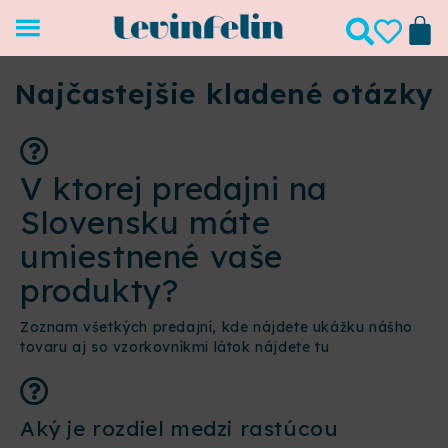
Najčastejšie kladené otázky
V ktorej predajni na
Slovensku máte
umiestnené vaše
produkty?
Zoznam všetkých predajní, kde nájdete ukážku nášho
tovaru aj so vzorkovníkmi látok nájdete tu
Aký je rozdiel medzi rastúcou