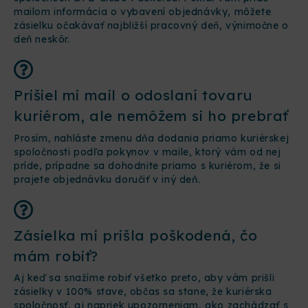
mailom informácia o vybavení objednávky, môžete
zásielku očakávať najbližší pracovný deň, výnimočne o
deň neskôr.
Prišiel mi mail o odoslaní tovaru
kuriérom, ale nemôžem si ho prebrať
Prosím, nahláste zmenu dňa dodania priamo kuriérskej
spoločnosti podľa pokynov v maile, ktorý vám od nej
príde, prípadne sa dohodnite priamo s kuriérom, že si
prajete objednávku doručiť v iný deň.
Zásielka mi prišla poškodená, čo
mám robiť?
Aj keď sa snažíme robiť všetko preto, aby vám prišli
zásielky v 100% stave, občas sa stane, že kuriérska
spoločnosť, aj napriek upozorneniam, ako zachádzať s