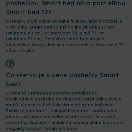
postieľkou Smart bed 60 a postieľkou
Smart bed 72?
Postieľky majú úplne rovnaké funkcie, jediný rozdiel je
v ich šírke. Smart bed 60 má vonkajšiu šírku 65 cm
(vnútornú 60 cm) a Smart bed 72 ju má 77 cm
(vnútornú 72 cm). Postieľka Smart bed 60 je v
najmenšom (mini) zložení v tvare oválu a Smart bed 72
v tvare kruhu.
Čo všetko je v cene postieľky Smart
bed?
V cene sú všetky komponenty potrebné na
preskladanie postieľky do všetkých verzií (mini, midi a
maxi). V cene sú tiež kolieska a lyžiny na kolísanie.
Zvlášť je potrebné si zakúpiť len matrac podľa toho,
ktorou veľkosťou postieľky chcete začať. Je možné si
dokúpiť aj doplnky – držiak na nebesá alebo kolotoč a
magnety rôznych farieb a tvarov.