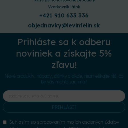
Naše personalizované produkty
Vzorkovník látok
+421 910 633 336
objednavky@levinfelin.sk
Prihláste sa k odberu
noviniek a získajte 5%
zľavu!
Nové produkty, nápady, články a akcie, nezmeškajte nič, čo
by vás mohlo zaujímať
PRIHLÁSIŤ
Suhlasím so spracovaním mojich osobných údajov