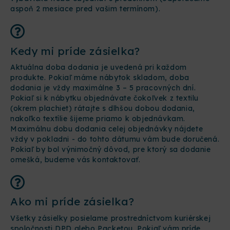
aspoň 2 mesiace pred vašim termínom).
Kedy mi príde zásielka?
Aktuálna doba dodania je uvedená pri každom
produkte. Pokiaľ máme nábytok skladom, doba
dodania je vždy maximálne 3 – 5 pracovných dní.
Pokiaľ si k nábytku objednávate čokoľvek z textilu
(okrem plachiet) rátajte s dlhšou dobou dodania,
nakoľko textílie šijeme priamo k objednávkam.
Maximálnu dobu dodania celej objednávky nájdete
vždy v pokladni - do tohto dátumu vám bude doručená.
Pokiaľ by bol výnimočný dôvod, pre ktorý sa dodanie
omešká, budeme vás kontaktovať.
Ako mi príde zásielka?
Všetky zásielky posielame prostredníctvom kuriérskej
spoločnosti DPD alebo Packetou. Pokiaľ vám príde