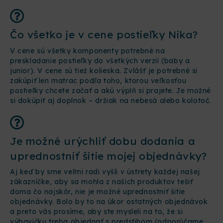
Čo všetko je v cene postieľky Nika?
V cene sú všetky komponenty potrebné na
preskladanie postieľky do všetkých verzií (baby a
junior). V cene sú tiež kolieska. Zvlášť je potrebné si
zakúpiť len matrac podľa toho, ktorou veľkosťou
postieľky chcete začať a akú výplň si prajete. Je možné
si dokúpiť aj doplnok – držiak na nebesá alebo kolotoč.
Je možné urýchliť dobu dodania a
uprednostniť šitie mojej objednávky?
Aj keď by sme veľmi radi vyšli v ústrety každej našej
zákazníčke, aby sa mohla z našich produktov tešiť
doma čo najskôr, nie je možné uprednostniť šitie
objednávky. Bolo by to na úkor ostatných objednávok
a preto vás prosíme, aby ste mysleli na to, že si
výbavičku treba objednať s predstihom (odporúčame