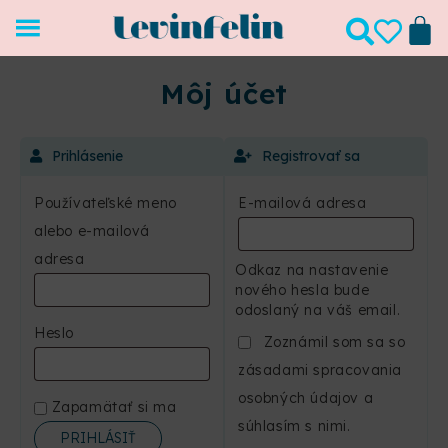
Môj účet
Prihlásenie
Registrovať sa
Používateľské meno
E-mailová adresa
alebo e-mailová
adresa
Odkaz na nastavenie
nového hesla bude
odoslaný na váš email.
Heslo
Zoznámil som sa so
zásadami spracovania
osobných údajov a
Zapamätať si ma
súhlasím s nimi.
PRIHLÁSIŤ