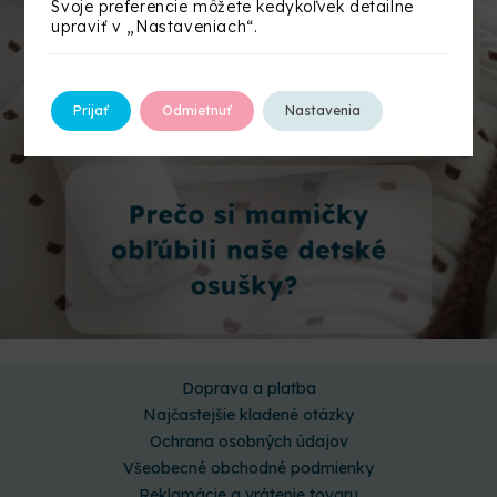
Svoje preferencie môžete kedykoľvek detailne
upraviť v „Nastaveniach“.
Prijať
Odmietnuť
Nastavenia
Doprava a platba
Najčastejšie kladené otázky
Ochrana osobných údajov
Všeobecné obchodné podmienky
Reklamácie a vrátenie tovaru