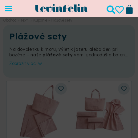
Obchod
»
Textil
»
Kúpanie
»
Plážové sety
Plážové sety
Na dovolenku k moru, výlet k jazeru alebo deň pri
bazéne – naše
plážové sety
vám zjednodušia balenie
aj celé leto. Vždy v nich nájdete priestrannú plážovú
Zobraziť viac
tašku, ku ktorej si môžete vybrať kombináciu podľa
vlastných potrieb – niektoré sety obsahujú len osušky,
iné aj rodinnú deku alebo dokonca praktické pončo.