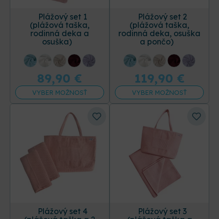
Plážový set 1
Plážový set 2
(plážová taška,
(plážová taška,
rodinná deka a
rodinná deka, osuška
osuška)
a pončo)
+14 ďalších
+14 ďalších
89,90
€
119,90
€
VYBER MOŽNOSŤ
VYBER MOŽNOSŤ
Plážový set 4
Plážový set 3