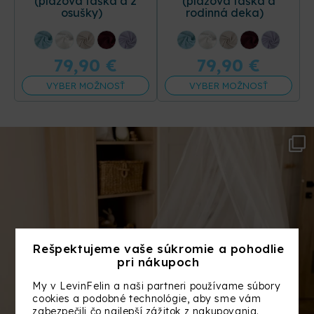
(plážová taška a 2
(plážová taška a
osušky)
rodinná deka)
+14 ďalších
+14 ďalších
79,90
€
79,90
€
VYBER MOŽNOSŤ
VYBER MOŽNOSŤ
Rešpektujeme vaše súkromie a pohodlie
pri nákupoch
My v LevinFelin a naši partneri používame súbory
cookies a podobné technológie, aby sme vám
zabezpečili čo najlepší zážitok z nakupovania.