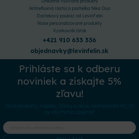
Unikátne vyšívané produkty
Antirefluxná rastúca postieľka Nika Duo
Darčekový poukaz od LevinFelin
Naše personalizované produkty
Vzorkovník látok
+421 910 633 336
objednavky@levinfelin.sk
Prihláste sa k odberu
noviniek a získajte 5%
zľavu!
Nové produkty, nápady, články a akcie, nezmeškajte nič, čo
by vás mohlo zaujímať