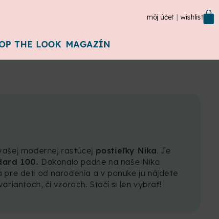
môj účet
wishlist
OP THE LOOK
MAGAZÍN
vašej modernej rastúcej
postieľky Nika
. Je
dard 100.
Dokonalo padne na naše Nika
 pre deti od narodenia a v ponuke ju nájdete
riantoch, či vzoroch. Stačí si len vybrať!