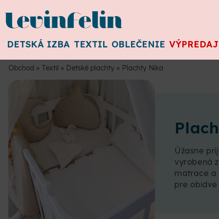
DETSKÁ IZBA
TEXTIL
OBLEČENIE
VÝPREDAJ
Obchod
»
Textil
»
Detské plachty
»
Plachty Nika
Plach
Úžasne pr
vyrobená z 
matrace a 
pre obidve