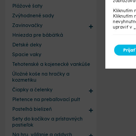
zobrazovať
Plážové šaty
Kliknutím 
Zvýhodnené sady
Kliknutím 
nevyhnutné
Zavinovačky
upraviť v 
Hniezda pre bábätká
Detské deky
Prijať
Spacie vaky
Tehotenské a kojenecké vankúše
Úložné koše na hračky a
kozmetiku
Čiapky a čelenky
Pletence na prebaľovací pult
Posteľná bielizeň
Sety do kočíkov a prístavných
postieľok
Na hru, váľanie a oddych