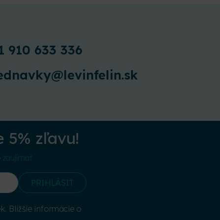
1 910 633 336
ednavky@levinfelin.sk
e 5% zľavu!
o zaujímať
PRIHLÁSIŤ
. Bližšie informácie o