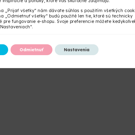
 inšpirácie a ponuky, ktoré vás skutočne zaujímajú.
na „Prijať všetky“ nám dávate súhlas s použitím všetkých cook
na „Odmietnuť všetky“ budú použité len tie, ktoré sú technicky
 pre fungovanie e-shopu. Svoje preferencie môžete kedykoľve
„Nastaveniach“.
Odmietnuť
Nastavenia