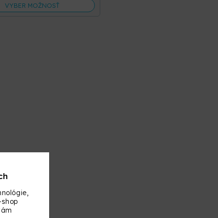
VYBER MOŽNOSŤ
ch
nológie,
-shop
 vám