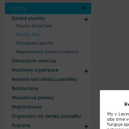
TEXTIL
Detské plachty
Plachty Smart bed
Plachty Nika
Štandardné plachty
Nepremokavé chrániče matraca
Dekoračné vankúše
Mantinely a pletence
Nebesá nad detskú postieľku
Baldachýny
Mušelínové plienky
R
Mojkáčikovia
My v Levin
Organizéry na detskú postieľku
aby sme vá
funguje s
Kúpanie