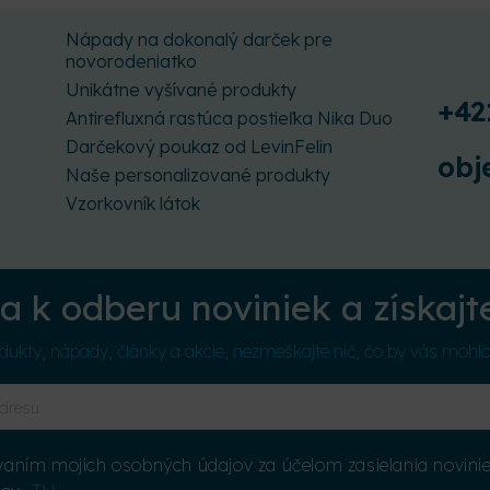
Nápady na dokonalý darček pre
novorodeniatko
Unikátne vyšívané produkty
+42
Antirefluxná rastúca postieľka Nika Duo
Darčekový poukaz od LevinFelin
obj
Naše personalizované produkty
Vzorkovník látok
sa k odberu noviniek a získajt
ukty, nápady, články a akcie, nezmeškajte nič, čo by vás mohl
aním mojich osobných údajov za účelom zasielania noviniek