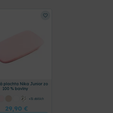
á plachta Nika Junior zo
100 % bavlny
+31 ďalších
29,90
€