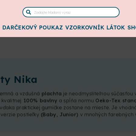
DARČEKOVÝ POUKAZ
VZORKOVNÍK LÁTOK
SH
ty Nika
íjemná a vzdušná
plachta
je neodmysliteľnou súčasťou 
kvalitnej
100% bavlny
a spĺňa normu
Oeko-Tex stan
vďaka praktickej gumičke zostane na mieste. Je vhodná
 verzie postieľky
(Baby, Junior)
v mnohých farebných va