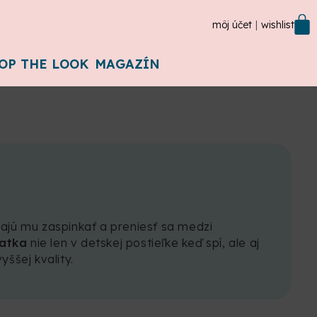
môj účet
wishlist
OP THE LOOK
MAGAZÍN
ajú mu zaspinkať a preniesť sa medzi
atka
nie len v detskej postieľke keď spí, ale aj
ššej kvality.