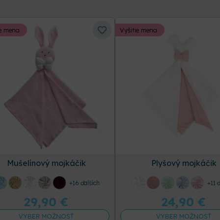
ie mena
Vyšitie mena
Mušelínový mojkáčik
Plyšový mojkáčik
+16 ďalších
+11 
29,90
€
24,90
€
VYBER MOŽNOSŤ
VYBER MOŽNOSŤ