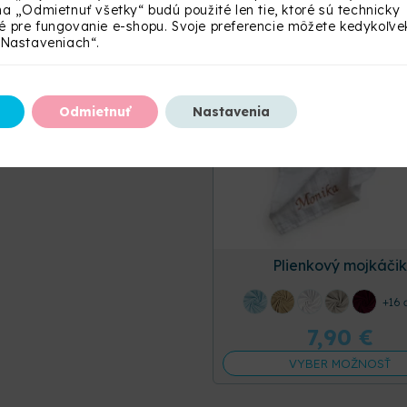
na „Odmietnuť všetky“ budú použité len tie, ktoré sú technicky
Vyšitie mena
 pre fungovanie e-shopu. Svoje preferencie môžete kedykoľve
„Nastaveniach“.
Odmietnuť
Nastavenia
Plienkový mojkáčik
+16 
7,90
€
VYBER MOŽNOSŤ