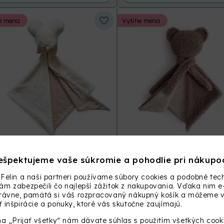
ie mena
Vyšitie mena
Baránkový mojkáčik
Teddy mojkáčik
ešpektujeme vaše súkromie a pohodlie pri nákupo
Felin a naši partneri používame súbory cookies a podobné tech
+31 ďalších
m zabezpečili čo najlepší zážitok z nakupovania. Vďaka nim e
24,90
€
29,90
€
právne, pamätá si váš rozpracovaný nákupný košík a môžeme
 inšpirácie a ponuky, ktoré vás skutočne zaujímajú.
VYBER MOŽNOSŤ
VYBER MOŽNOSŤ
na „Prijať všetky“ nám dávate súhlas s použitím všetkých cook