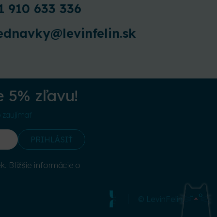
1 910 633 336
ednavky@levinfelin.sk
e 5% zľavu!
o zaujímať
PRIHLÁSIŤ
. Bližšie informácie o
© LevinFelin 2026