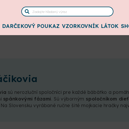
DARČEKOVÝ POUKAZ
VZORKOVNÍK LÁTOK
SH
áčikovia
via
sú nerozluční spoločníci pre každé bábätko a pomáh
mi
spánkovými fázami
. Sú výborným
spoločníkom dieť
Na Slovensku vyrábané ručne šité mojkacie hračky najvy