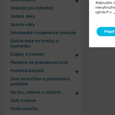
Kliknutím 
nevyhnutné
Hniezda pre bábätká
upraviť v 
Detské deky
Spacie vaky
Prijať
Tehotenské a kojenecké vankúše
Úložné koše na hračky a
kozmetiku
Čiapky a čelenky
Pletence na prebaľovací pult
Posteľná bielizeň
Sety do kočíkov a prístavných
postieľok
Na hru, váľanie a oddych
Šaty a sukne
Podbradníčky