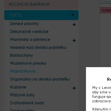
KOLEKCIA BARÁNOK
Vyšit
TEXTIL
Detské plachty
Dekoračné vankúše
Mantinely a pletence
Nebesá nad detskú postieľku
Baldachýny
Mušelínové plienky
Mojkáčikovia
R
Organizéry na detskú postieľku
Kúpanie
My v Levin
aby sme vá
Plážové šaty
funguje s
zobrazovať
Zvýhodnené sady
Kliknutím 
Zavinovačky