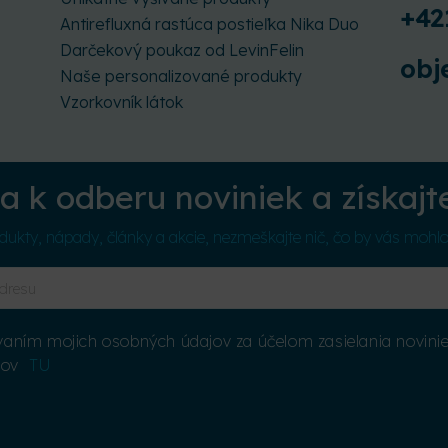
+42
Antirefluxná rastúca postieľka Nika Duo
Darčekový poukaz od LevinFelin
obj
Naše personalizované produkty
Vzorkovník látok
sa k odberu noviniek a získajt
ukty, nápady, články a akcie, nezmeškajte nič, čo by vás mohl
aním mojich osobných údajov za účelom zasielania noviniek
jov
TU