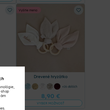
Vyšitie mena
Drevené hryzátko
ch
nológie,
+16 ďalších
-shop
8,90
€
 vám
VYBER MOŽNOSŤ
ies.