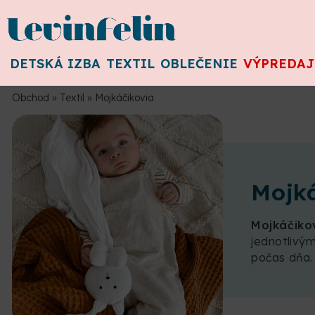
DETSKÁ IZBA
TEXTIL
OBLEČENIE
VÝPREDAJ
Obchod
»
Textil
»
Mojkáčikovia
Mojk
Mojkáčiko
jednotlivý
počas dňa. 