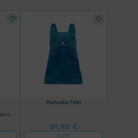
Maňuška Felin
ďalších
29,90
€
KÚPIŤ