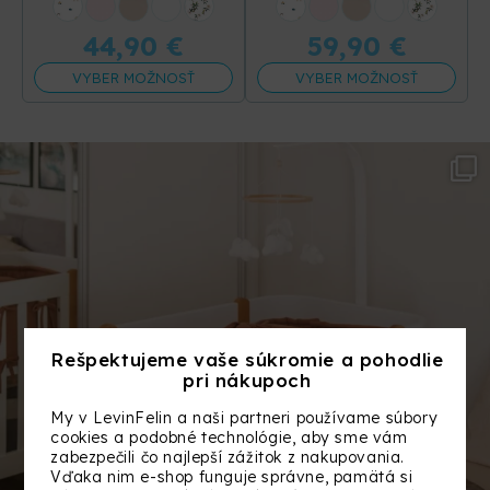
+30 ďalších
+30 ďalších
44,90
€
59,90
€
VYBER MOŽNOSŤ
VYBER MOŽNOSŤ
Rešpektujeme vaše súkromie a pohodlie
pri nákupoch
My v LevinFelin a naši partneri používame súbory
cookies a podobné technológie, aby sme vám
zabezpečili čo najlepší zážitok z nakupovania.
Vďaka nim e-shop funguje správne, pamätá si