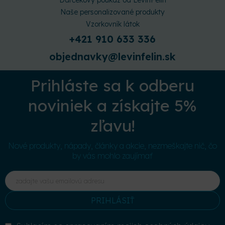
Naše personalizované produkty
Vzorkovník látok
+421 910 633 336
objednavky@levinfelin.sk
Prihláste sa k odberu
noviniek a získajte 5%
zľavu!
Nové produkty, nápady, články a akcie, nezmeškajte nič, čo
by vás mohlo zaujímať
PRIHLÁSIŤ