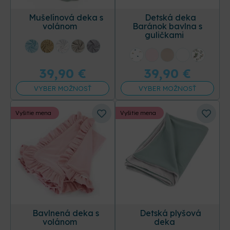
Mušelínová deka s
Detská deka
volánom
Baránok bavlna s
guličkami
+17 ďalších
+31 ďalších
39,90
€
39,90
€
VYBER MOŽNOSŤ
VYBER MOŽNOSŤ
Vyšitie mena
Vyšitie mena
Bavlnená deka s
Detská plyšová
volánom
deka