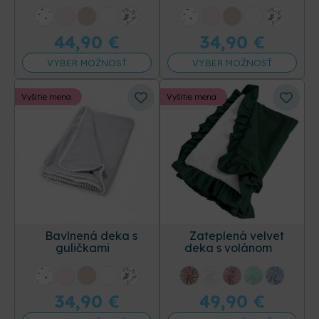
+31 ďalších
+31 ďalších
44,90
€
34,90
€
VYBER MOŽNOSŤ
VYBER MOŽNOSŤ
Vyšitie mena
Vyšitie mena
Bavlnená deka s
Zateplená velvet
guličkami
deka s volánom
+31 ďalších
+2 ďalších
34,90
€
49,90
€