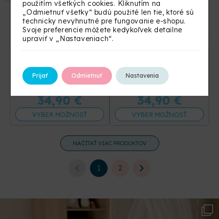
použitím všetkých cookies. Kliknutím na
„Odmietnuť všetky“ budú použité len tie, ktoré sú
technicky nevyhnutné pre fungovanie e-shopu.
Svoje preferencie môžete kedykoľvek detailne
upraviť v „Nastaveniach“.
Detská deka
Mušelínová deka s
Baránok vafle
guličkami
Prijať
Odmietnuť
Nastavenia
+14 ďalších
+17 ďalších
34,90
€
34,90
€
VYBER MOŽNOSŤ
VYBER MOŽNOSŤ
NAČÍTAŤ VIAC PRODUKTOV
1
2