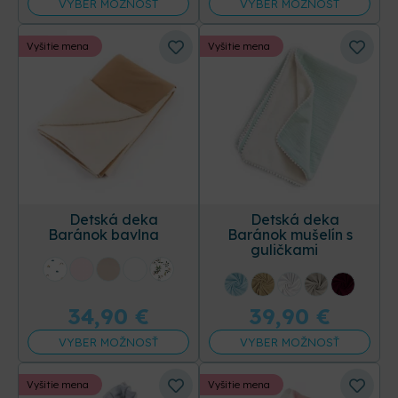
VYBER MOŽNOSŤ
VYBER MOŽNOSŤ
Vyšitie mena
Vyšitie mena
Detská deka
Detská deka
Baránok bavlna
Baránok mušelín s
guličkami
+31 ďalších
+16 ďalších
34,90
€
39,90
€
VYBER MOŽNOSŤ
VYBER MOŽNOSŤ
Vyšitie mena
Vyšitie mena