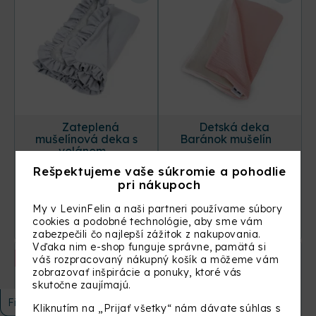
Zateplená
Detská deka
mušelínová deka s
Baránok mušelín
volánom
Rešpektujeme vaše súkromie a pohodlie
+17 ďalších
pri nákupoch
+2 ďalších
49,90
€
34,90
€
My v LevinFelin a naši partneri používame súbory
cookies a podobné technológie, aby sme vám
VYBER MOŽNOSŤ
VYBER MOŽNOSŤ
zabezpečili čo najlepší zážitok z nakupovania.
Vďaka nim e-shop funguje správne, pamätá si
Vyšitie mena
Vyšitie mena
váš rozpracovaný nákupný košík a môžeme vám
zobrazovať inšpirácie a ponuky, ktoré vás
skutočne zaujímajú.
Filtrovať
Kliknutím na „Prijať všetky“ nám dávate súhlas s