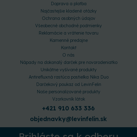
Doprava a platba
Najčastejšie kladené otázky
Ochrana osobných údajov
Všeobecné obchodné podmienky
Reklamácie a vrátenie tovaru
Kamenné predajne
Kontakt
O nás
Nápady na dokonalý darček pre novorodeniatko
Unikátne vyšívané produkty
Antirefluxná rastúca postieľka Nika Duo
Darčekový poukaz od LevinFelin
Naše personalizované produkty
Vzorkovník látok
+421 910 633 336
objednavky@levinfelin.sk
Prihláste sa k odberu