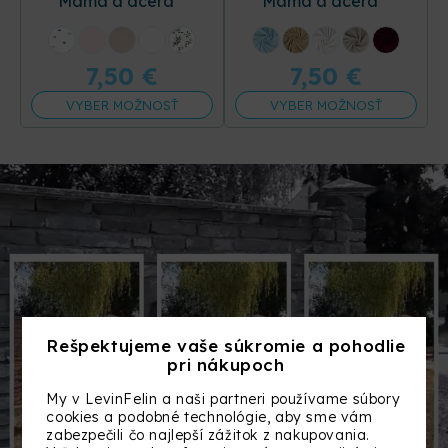
Mama a dcéra
Mama a dcéra
+31 ďalších
+16 ďalších
7,50
€
7,50
€
VYBER MOŽNOSŤ
VYBER MOŽNOSŤ
Rešpektujeme vaše súkromie a pohodlie
pri nákupoch
My v LevinFelin a naši partneri používame súbory
cookies a podobné technológie, aby sme vám
zabezpečili čo najlepší zážitok z nakupovania.