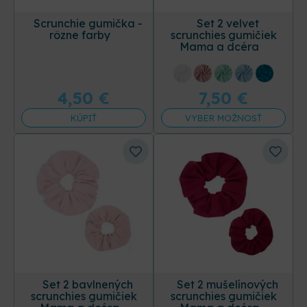
Scrunchie gumička -
Set 2 velvet
rôzne farby
scrunchies gumičiek
Mama a dcéra
+8 ďalších
4,50
€
7,50
€
KÚPIŤ
VYBER MOŽNOSŤ
Set 2 bavlnených
Set 2 mušelínových
scrunchies gumičiek
scrunchies gumičiek