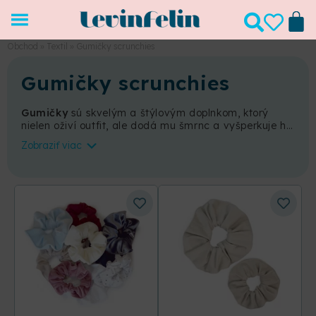
Obchod
»
Textil
»
Gumičky scrunchies
Gumičky scrunchies
Gumičky
sú skvelým a štýlovým doplnkom, ktorý
nielen oživí outfit, ale dodá mu šmrnc a vyšperkuje ho
do dokonalosti. V našej ponuke môžete nájsť
sety
Zobraziť viac
gumičiek scrunchies
, vďaka ktorým sa maminky a
dcéry perfektne zladia. Nájdete ich v
troch
materiáloch
(
bavlna, velvet, mušelín
) a v
mnohých farebných prevedeniach.