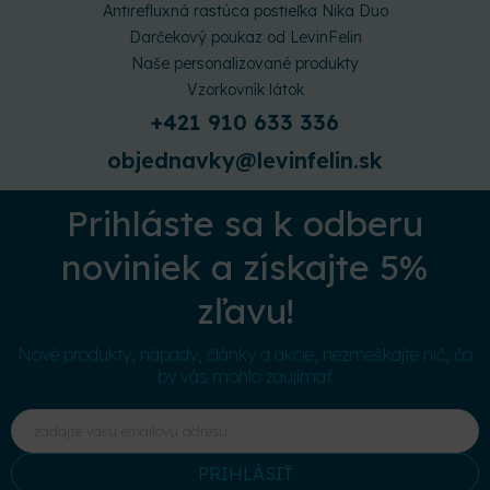
Antirefluxná rastúca postieľka Nika Duo
Darčekový poukaz od LevinFelin
Naše personalizované produkty
Vzorkovník látok
+421 910 633 336
objednavky@levinfelin.sk
Prihláste sa k odberu
noviniek a získajte 5%
zľavu!
Nové produkty, nápady, články a akcie, nezmeškajte nič, čo
by vás mohlo zaujímať
PRIHLÁSIŤ