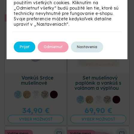
použitím všetkých cookies. Kliknutím na
„Odmietnuť všetky“ budú použité len tie, ktoré sú
technicky nevyhnutné pre fungovanie e-shopu.
Vyšitie mena
Vyšitie mena
Svoje preferencie môžete kedykoľvek detailne
upraviť v „Nastaveniach“.
Prijať
Odmietnuť
Nastavenia
Vankúš Srdce
Set mušelínový
mušelínové
paplónik a vankúš s
volánom a výplňou
+16 ďalších
+16 ďalších
34,90
€
69,90
€
VYBER MOŽNOSŤ
VYBER MOŽNOSŤ
Vyšitie mena
Vyšitie mena