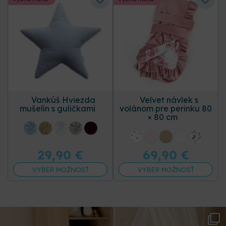
Vankúš Hviezda
Velvet návlek s
mušelín s guličkami
volánom pre perinku 80
× 80 cm
+16 ďalších
+31 ďalších
29,90
€
69,90
€
VYBER MOŽNOSŤ
VYBER MOŽNOSŤ