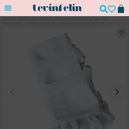
Obchod
»
Textil
»
Zavinovačky
»
Samostatné návleky pre perové
zavinovačky
»
Mušelínový návlek s volánom pre perinku 80 × 80 cm