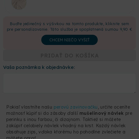
Buďte jedinečný s výšivkou na tomto produkte, kliknite sem
pre personalizovanie. Táto služba je spoplatnená sumou 9,90 €
CHCEM NIEČO VYŠIŤ
PRIDAŤ DO KOŠÍKA
Vaša poznámka k objednávke:
Pokiaľ vlastníte našu
perovú zavinovačku
, určite oceníte
možnosť kúpiť si do zásoby ďalší
mušelínový návlek
pre
perinku s inou farbou, či dizajnom. Taktiež si môžete
zakúpiť celobiely návlek vhodný na krst. Každý návlek
obsahuje zips, vďaka ktorému ho pohodlne zvlečiete a
môžete oprať.