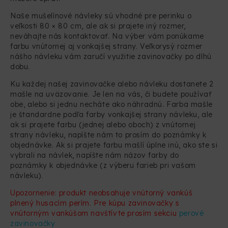
Naše mušelínové návleky sú vhodné pre perinku o
veľkosti 80 × 80 cm, ale ak si prajete iný rozmer,
neváhajte nás kontaktovať. Na výber vám ponúkame
farbu vnútornej aj vonkajšej strany. Veľkorysý rozmer
nášho návleku vám zaručí využitie zavinovačky po dlhú
dobu.
Ku každej našej zavinovačke alebo návleku dostanete 2
mašle na uväzovanie. Je len na vás, či budete používať
obe, alebo si jednu necháte ako náhradnú. Farba mašle
je štandardne podľa farby vonkajšej strany návleku, ale
ak si prajete farbu (jednej alebo oboch) z vnútornej
strany návleku, napíšte nám to prosím do poznámky k
objednávke. Ak si prajete farbu mašlí úplne inú, ako ste si
vybrali na návlek, napíšte nám názov farby do
poznámky k objednávke (z výberu farieb pri vašom
návleku).
Upozornenie: produkt neobsahuje vnútorný vankúš
plnený husacím perím. Pre kúpu zavinovačky s
vnútorným vankúšom navštívte prosím sekciu
perové
zavinovačky