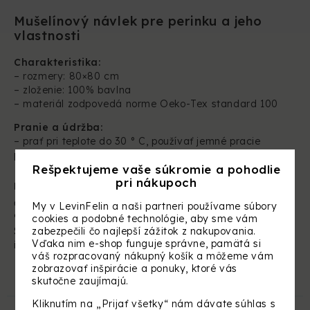
Mušelínový návlek pre perinku a jeho
vlastnosti
Charakteristika:
– rozmery: 80×80 cm
– zloženie: 100% bavlna
– materiál zodpovedá norme Oeko-Tex standard 100
Pranie a údržba:
– prať
pri teplote do 30 ° C, používať jemné pracie
prostriedky, nepoužívať chlór ani bielidlá
Rešpektujeme vaše súkromie a pohodlie
pri nákupoch
Dovozca/výrobca:
Čerešňová 1454/1A
My v LevinFelin a naši partneri používame súbory
900 25 Chorvátsky Grob
cookies a podobné technológie, aby sme vám
Slovenská republika
zabezpečili čo najlepší zážitok z nakupovania.
Vďaka nim e-shop funguje správne, pamätá si
info@levinfelin.com
váš rozpracovaný nákupný košík a môžeme vám
zobrazovať inšpirácie a ponuky, ktoré vás
skutočne zaujímajú.
SÚVISIACE PRODUKTY
Kliknutím na „Prijať všetky“ nám dávate súhlas s