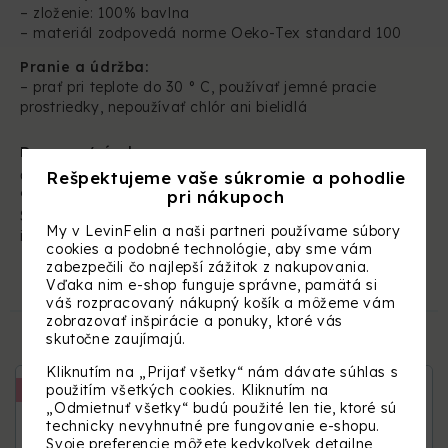
– zloženie: 100% bavlna
– materiál zodpovedá norme Oeko-Tex standard 100
Pranie a údržba:
– prať
pri teplote do 30 ° C, používať jemné pracie
prostriedky, nepoužívať chlór ani bielidlá
Dovozca/výrobca:
Rešpektujeme vaše súkromie a pohodlie
Čerešňová 1454/1A
pri nákupoch
900 25 Chorvátsky Grob
Slovenská republika
My v LevinFelin a naši partneri používame súbory
info@levinfelin.com
cookies a podobné technológie, aby sme vám
zabezpečili čo najlepší zážitok z nakupovania.
Vďaka nim e-shop funguje správne, pamätá si
SÚVISIACE PRODUKTY
váš rozpracovaný nákupný košík a môžeme vám
zobrazovať inšpirácie a ponuky, ktoré vás
skutočne zaujímajú.
Kliknutím na „Prijať všetky“ nám dávate súhlas s
použitím všetkých cookies. Kliknutím na
Vyšitie mena
Vyšitie mena
„Odmietnuť všetky“ budú použité len tie, ktoré sú
technicky nevyhnutné pre fungovanie e-shopu.
Svoje preferencie môžete kedykoľvek detailne