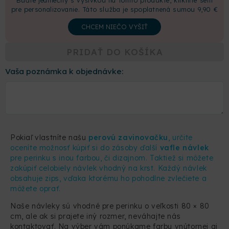
Buďte jedinečný s výšivkou na tomto produkte, kliknite sem
pre personalizovanie. Táto služba je spoplatnená sumou 9,90 €
CHCEM NIEČO VYŠIŤ
PRIDAŤ DO KOŠÍKA
Vaša poznámka k objednávke:
Pokiaľ vlastníte našu
perovú zavinovačku
, určite
oceníte možnosť kúpiť si do zásoby ďalší
vafle návlek
pre perinku s inou farbou, či dizajnom. Taktiež si môžete
zakúpiť celobiely návlek vhodný na krst. Každý návlek
obsahuje zips, vďaka ktorému ho pohodlne zvlečiete a
môžete oprať.
Naše návleky sú vhodné pre perinku o veľkosti 80 × 80
cm, ale ak si prajete iný rozmer, neváhajte nás
kontaktovať. Na výber vám ponúkame farbu vnútornej aj