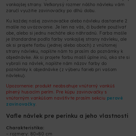
vonkajšej strany. Veľkorysý rozmer nášho návleku vám
zaručí využitie zavinovačky po dlhú dobu.
Ku každej našej zavinovačke alebo návleku dostanete 2
mašle na uväzovanie. Je len na vás, či budete používať
obe, alebo si jednu necháte ako náhradnú. Farba mašle
je štandardne podľa farby vonkajšej strany návleku, ale
ak si prajete farbu (jednej alebo oboch) z vnútornej
strany návleku, napíšte nám to prosím do poznámky k
objednávke. Ak si prajete farbu mašlí úplne inú, ako ste si
vybrali na návlek, napíšte nám názov farby do
poznámky k objednávke (z výberu farieb pri vašom
návleku).
Upozornenie: produkt neobsahuje vnútorný vankúš
plnený husacím perím. Pre kúpu zavinovačky s
vnútorným vankúšom navštívte prosím sekciu
perové
zavinovačky
.
Vafle návlek pre perinku a jeho vlastnosti
Charakteristika:
– rozmery: 80×80 cm