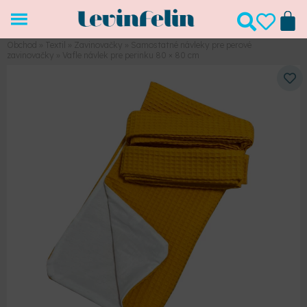
Obchod
»
Textil
»
Zavinovačky
»
Samostatné návleky pre perové
zavinovačky
»
Vafle návlek pre perinku 80 × 80 cm