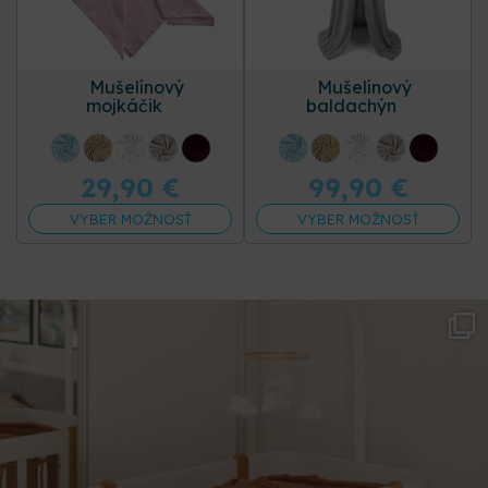
Mušelínový
Mušelínový
mojkáčik
baldachýn
+16 ďalších
+16 ďalších
29,90
€
99,90
€
VYBER MOŽNOSŤ
VYBER MOŽNOSŤ