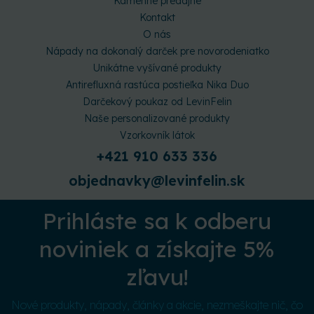
Kamenné predajne
Kontakt
O nás
Nápady na dokonalý darček pre novorodeniatko
Unikátne vyšívané produkty
Antirefluxná rastúca postieľka Nika Duo
Darčekový poukaz od LevinFelin
Naše personalizované produkty
Vzorkovník látok
+421 910 633 336
objednavky@levinfelin.sk
Prihláste sa k odberu
noviniek a získajte 5%
zľavu!
Nové produkty, nápady, články a akcie, nezmeškajte nič, čo