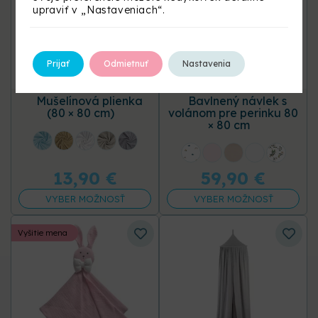
upraviť v „Nastaveniach“.
Prijať
Odmietnuť
Nastavenia
Mušelínová plienka
Bavlnený návlek s
(80 × 80 cm)
volánom pre perinku 80
× 80 cm
+18 ďalších
+31 ďalších
13,90
€
59,90
€
VYBER MOŽNOSŤ
VYBER MOŽNOSŤ
Vyšitie mena