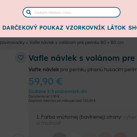
DARČEKOVÝ POUKAZ
VZORKOVNÍK LÁTOK
SH
 zavinovačky
»
Vafle návlek s volánom pre perinku 80 × 80 cm
Vafle návlek s volánom pre
Vafle návlek
pre perinku plnenú husacím perím
59,90
€
Dodanie 3-5 pracovných dní
Doručenie od
2,90
€
Doprava zdarma pri nákupe nad
150,00
€
1. Farba vnútornej (bavlnenej) strany:
vyber
si možnosť