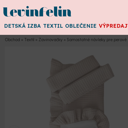
DETSKÁ IZBA
TEXTIL
OBLEČENIE
VÝPREDAJ
Obchod
»
Textil
»
Zavinovačky
»
Samostatné návleky pre perové