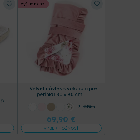
Vyšitie mena
Velvet návlek s volánom pre
perinku 80 × 80 cm
lších
+31 ďalších
69,90
€
VYBER MOŽNOSŤ