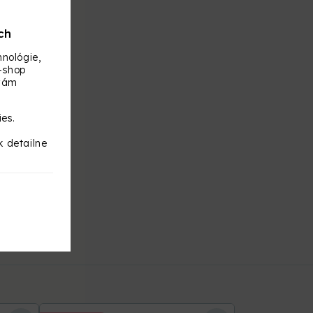
ch
nológie,
-shop
 vám
ies.
k detailne