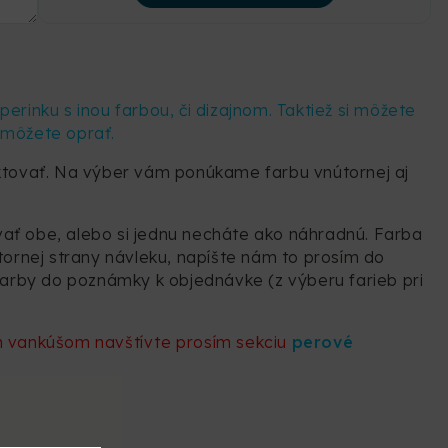
perinku s inou farbou, či dizajnom. Taktiež si môžete
 môžete oprať.
taktovať. Na výber vám ponúkame farbu vnútornej aj
vať obe, alebo si jednu necháte ako náhradnú. Farba
útornej strany návleku, napíšte nám to prosím do
 farby do poznámky k objednávke (z výberu farieb pri
m vankúšom navštívte prosím sekciu
perové