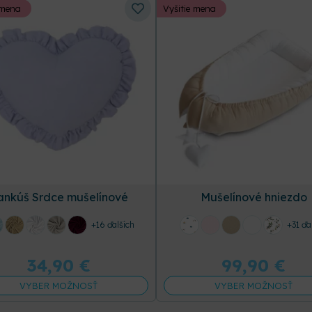
 mena
Vyšitie mena
ankúš Srdce mušelínové
Mušelínové hniezdo
+16 ďalších
+31 ďa
34,90
€
99,90
€
VYBER MOŽNOSŤ
VYBER MOŽNOSŤ