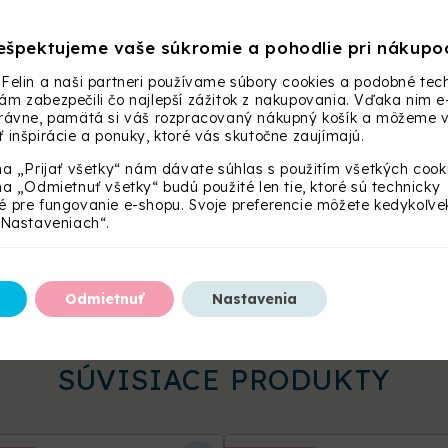
ešpektujeme vaše súkromie a pohodlie pri nákupo
0
Felin a naši partneri používame súbory cookies a podobné tech
m zabezpečili čo najlepší zážitok z nakupovania. Vďaka nim e
právne, pamätá si váš rozpracovaný nákupný košík a môžeme
 inšpirácie a ponuky, ktoré vás skutočne zaujímajú.
ostriedky, nepoužívať chlór ani bielidlá
na „Prijať všetky“ nám dávate súhlas s použitím všetkých cook
na „Odmietnuť všetky“ budú použité len tie, ktoré sú technicky
 pre fungovanie e-shopu. Svoje preferencie môžete kedykoľve
„Nastaveniach“.
Odmietnuť
Nastavenia
SÚVISIACE PRODUKTY