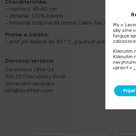
Charakteristika:
– rozmery: 80×80 cm
R
– zloženie: 100% bavlna
– materiál zodpovedá norme Oeko-Tex standard 10
My v Levin
aby sme vá
Pranie a údržba:
funguje s
zobrazovať
– prať
pri teplote do 30 ° C, používať jemné pracie pr
Kliknutím 
Kliknutím 
Dovozca/výrobca:
nevyhnutné
upraviť v 
Čerešňová 1454/1A
900 25 Chorvátsky Grob
Slovenská republika
info@levinfelin.com
Prijať