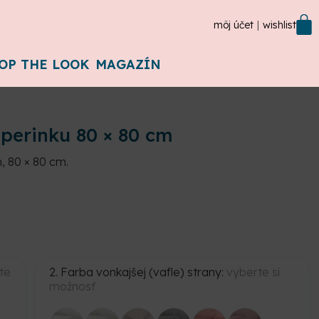
môj účet
wishlist
OP THE LOOK
MAGAZÍN
 perinku 80 × 80 cm
, 80 × 80 cm.
te
2. Farba vonkajšej (vafle) strany:
vyberte si
možnosť