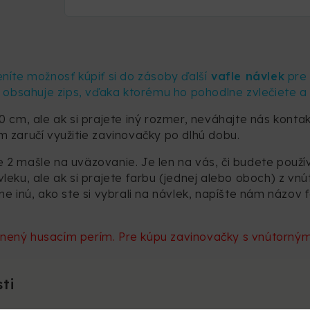
ceníte možnosť kúpiť si do zásoby ďalší
vafle návlek
pre 
k obsahuje zips, vďaka ktorému ho pohodlne zvlečiete a
80 cm, ale ak si prajete iný rozmer, neváhajte nás kon
 zaručí využitie zavinovačky po dlhú dobu.
 2 mašle na uväzovanie. Je len na vás, či budete použí
leku, ale ak si prajete farbu (jednej alebo oboch) z vn
ne inú, ako ste si vybrali na návlek, napíšte nám názov
lnený husacím perím. Pre kúpu zavinovačky s vnútorný
ti