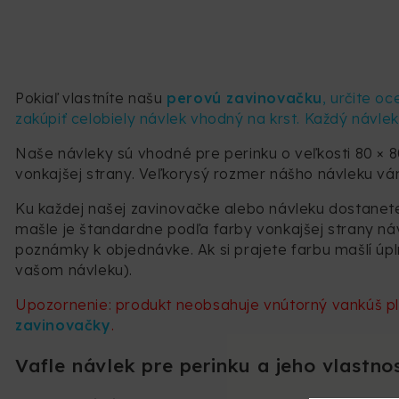
Pokiaľ vlastníte našu
perovú zavinovačku
, určite o
zakúpiť celobiely návlek vhodný na krst. Každý návle
Naše návleky sú vhodné pre perinku o veľkosti 80 × 
vonkajšej strany. Veľkorysý rozmer nášho návleku vám
Ku každej našej zavinovačke alebo návleku dostanete
mašle je štandardne podľa farby vonkajšej strany náv
poznámky k objednávke. Ak si prajete farbu mašlí úpl
vašom návleku).
Upozornenie: produkt neobsahuje vnútorný vankúš p
zavinovačky
.
Vafle návlek pre perinku a jeho vlastnos