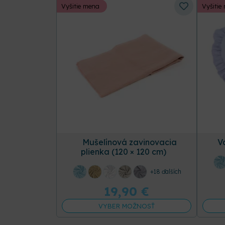
Vyšitie mena
Vyšitie
Mušelínová zavinovacia
V
plienka (120 × 120 cm)
+18 ďalších
19,90
€
VYBER MOŽNOSŤ