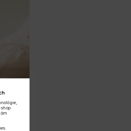
ch
nológie,
-shop
ku
 vám
torná strana
ies.