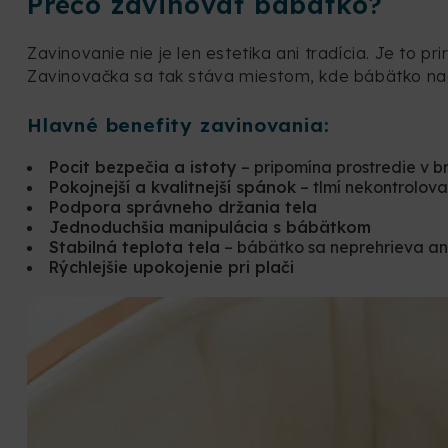
Prečo zavinovať bábätko?
Zavinovanie nie je len estetika ani tradícia. Je to 
Zavinovačka sa tak stáva miestom, kde bábätko n
Hlavné benefity zavinovania:
Pocit bezpečia a istoty
– pripomína prostredie v b
Pokojnejší a kvalitnejší spánok
– tlmí nekontrolov
Podpora správneho držania tela
Jednoduchšia manipulácia s bábätkom
Stabilná teplota tela
– bábätko sa neprehrieva an
Rýchlejšie upokojenie pri plači