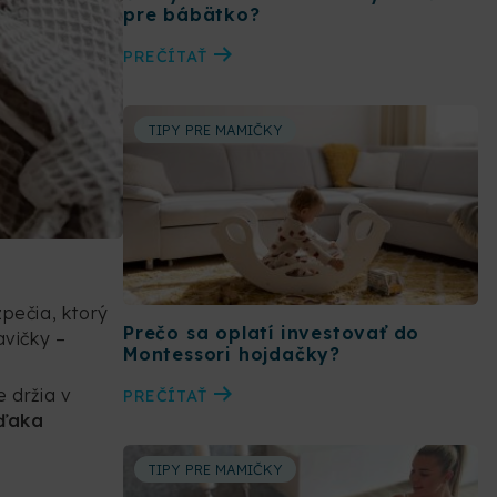
pre bábätko?
PREČÍTAŤ
TIPY PRE MAMIČKY
pečia, ktorý
Prečo sa oplatí investovať do
avičky –
Montessori hojdačky?
 držia v
PREČÍTAŤ
vďaka
TIPY PRE MAMIČKY