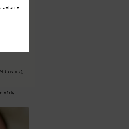
rať z
k detailne
.
m viac ho
 % bavlna),
je vždy