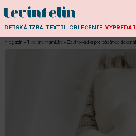
DETSKÁ IZBA
TEXTIL
OBLEČENIE
VÝPREDAJ
Magazín
»
Tipy pre mamičky
»
Zavinovačka pre bábätko: dokonalý