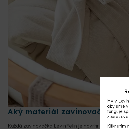
R
My v Levin
aby sme vá
Aký materiál zavinovačky vyb
funguje s
zobrazovať
Každá zavinovačka LevinFelin je navrhnutá tak, ab
Kliknutím 