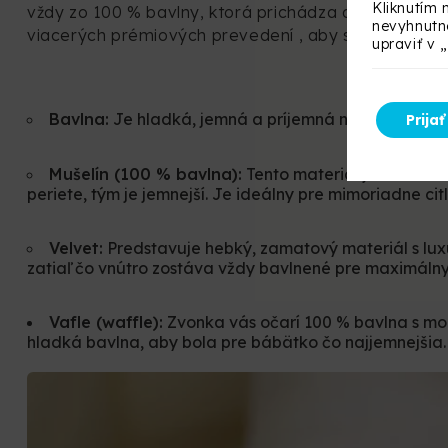
Kliknutím 
vždy zo 100 % bavlny, ktorá prichádza do priameh
nevyhnutné
viacerých prémiových prevedení
, aby ste funkčnos
upraviť v 
Bavlna:
Je hladká, jemná a príjemná na dotyk. Je i
Prijať
Mušelín (100 % bavlna):
Tento materiál je mimoriad
periete, tým je jemnejší. Je ideálny pre mimoriadne cit
Velvet:
Predstavuje hebký, zamatový materiál s luxu
zatiaľ čo vnútro zostáva vždy bavlnené pre maximáln
Vafle (waffle):
Zvonka vás očarí 100 % bavlna s mo
hladká bavlna, aby bola pre bábätko čo najjemnejšia.