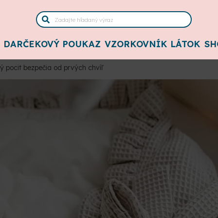
DARČEKOVÝ POUKAZ
VZORKOVNÍK LÁTOK
SH
 pocit bezpečia od prvých chvíľ