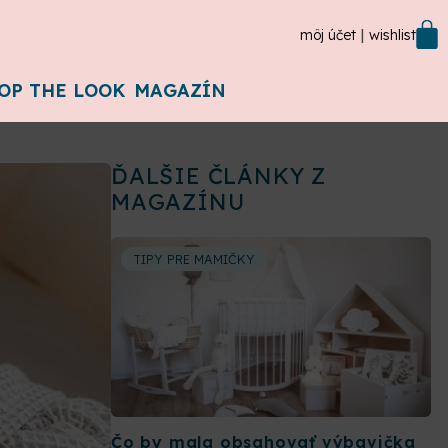
môj účet
wishlist
OP THE LOOK
MAGAZÍN
ĎALŠIE ČLÁNKY Z
MAGAZÍNU
TIPY PRE MAMIČKY
Čo by mala obsahovať výbavička