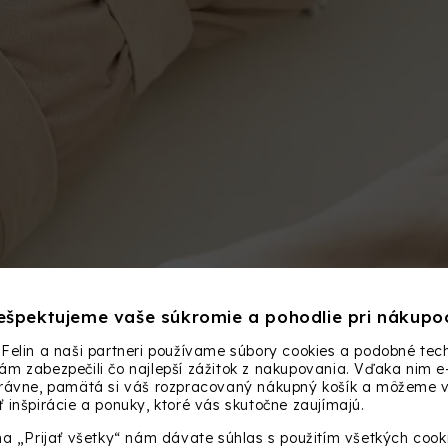
ešpektujeme vaše súkromie a pohodlie pri nákupo
Felin a naši partneri používame súbory cookies a podobné tech
m zabezpečili čo najlepší zážitok z nakupovania. Vďaka nim e
rať? Rešpektujeme citlivú pokož
právne, pamätá si váš rozpracovaný nákupný košík a môžeme
 inšpirácie a ponuky, ktoré vás skutočne zaujímajú.
y bola maximálne jemná k detskej pokožke
.
Preto je vnú
na „Prijať všetky“ nám dávate súhlas s použitím všetkých cook