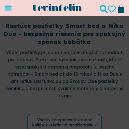
Rastúce postieľky Smart bed a Nika
Duo - bezpečné riešenia pre spokojný
spánok bábätka
Výber postieľky je jedno z najdôležitejších rozhodnutí
pre rodičov. Preto sme vytvorili dve možnosti, ktoré
rastú spolu s dieťaťom a prispôsobujú sa jeho
potrebám – Smart bed až do 10 rokov a Nika Duo s
antirefluxnou funkciou do 3 rokov. Obe postieľky
kombinujú bezpečnosť, kvalitné materiály a moderný
dizajn.
Všetky komponenty vrátane
koliesok a lyžín na preskladanie v