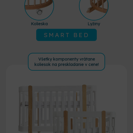
Kolieska
Lyžiny
SMART BED
Všetky komponenty vrátane
koliesok na preskladanie v cene!