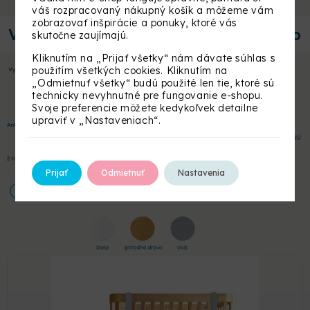
váš rozpracovaný nákupný košík a môžeme vám
zobrazovať inšpirácie a ponuky, ktoré vás
Výhody rastúcej postieľky Nika Duo
skutočne zaujímajú.
Kliknutím na „Prijať všetky“ nám dávate súhlas s
použitím všetkých cookies. Kliknutím na
„Odmietnuť všetky“ budú použité len tie, ktoré sú
technicky nevyhnutné pre fungovanie e-shopu.
Svoje preferencie môžete kedykoľvek detailne
upraviť v „Nastaveniach“.
Prijať
Odmietnuť
Nastavenia