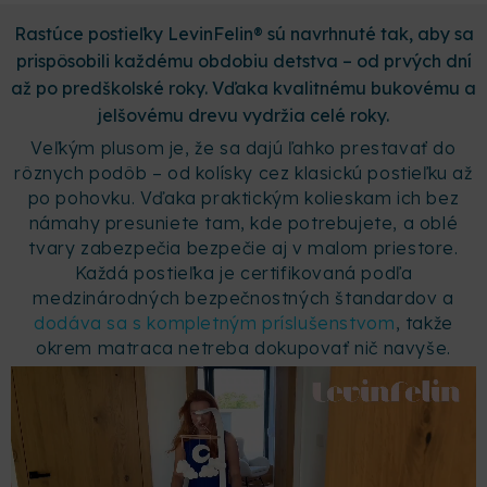
Rastúce postieľky LevinFelin® sú navrhnuté tak, aby sa
prispôsobili každému obdobiu detstva – od prvých dní
až po predškolské roky. Vďaka kvalitnému bukovému a
jelšovému drevu vydržia celé roky.
Veľkým plusom je, že sa dajú ľahko prestavať do
rôznych podôb – od kolísky cez klasickú postieľku až
po pohovku. Vďaka praktickým kolieskam ich bez
námahy presuniete tam, kde potrebujete, a oblé
tvary zabezpečia bezpečie aj v malom priestore.
Každá postieľka je certifikovaná podľa
medzinárodných bezpečnostných štandardov a
dodáva sa s kompletným príslušenstvom
, takže
okrem matraca netreba dokupovať nič navyše.