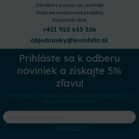
Darčekový poukaz od LevinFelin
Naše personalizované produkty
Vzorkovník látok
+421 910 633 336
objednavky@levinfelin.sk
Prihláste sa k odberu
noviniek a získajte 5%
zľavu!
Nové produkty, nápady, články a akcie, nezmeškajte nič, čo
by vás mohlo zaujímať
PRIHLÁSIŤ