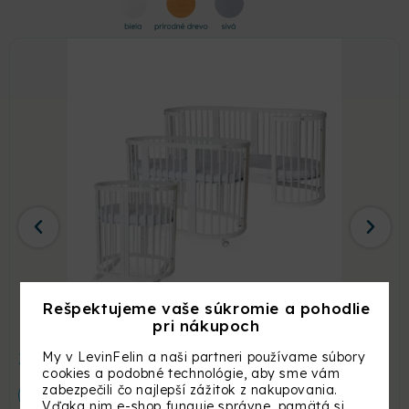
Rešpektujeme vaše súkromie a pohodlie
pri nákupoch
Detská rastúca postieľka SMART BED – biela
399,00
€
My v LevinFelin a naši partneri používame súbory
cookies a podobné technológie, aby sme vám
zabezpečili čo najlepší zážitok z nakupovania.
ZOBRAZIŤ
Vďaka nim e-shop funguje správne, pamätá si