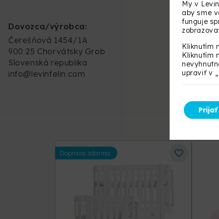
My v Levin
aby sme vá
funguje s
Dovozca/výrobca:
zobrazovať
Čerešňová 1454/1A
Kliknutím 
900 25 Chorvátsky Grob
Kliknutím 
Slovenská republika
nevyhnutné
upraviť v 
info@levinfelin.com
Prijať
Doprava zdarma