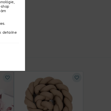
nológie,
-shop
 vám
ies.
k detailne