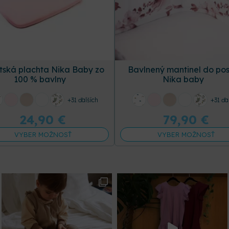
tská plachta Nika Baby zo
Bavlnený mantinel do pos
100 % bavlny
Nika baby
+31 ďalších
+31 ďa
24,90
€
79,90
€
VYBER MOŽNOSŤ
VYBER MOŽNOSŤ