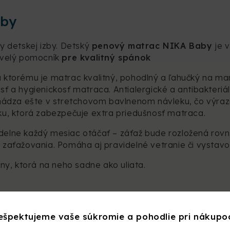
aby
y detskej izby. Detský
penový matrac NIKA Baby
je 
kvelý pomocník
pre kvalitný spánok
a ktorému je matrac kvalitný, pohodlný a ľahučký na man
nosť a hygienickosť matraca. Antialergické a antibakter
dza ešte v stretchovom bavlnenom návleku, čo výraz
u, ktorá zabezpečuje extra priedušnosť matraca.
videlne každý mesiac otáčať – záťaž bude rozložená ro
aťažovania. Pomáha aj pravidelné vetranie či vystavov
ny, ktorá na neho sadne ako uliata.
 v stretchovom bavlnenom návleku.
ešpektujeme vaše súkromie a pohodlie pri nákupo
D pás po obvode pre zabezpečenie lepšej priedušno