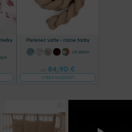
tieľky
Pletenec vafle - rôzne farby
+15 ďalších
lších
84,90
€
od
VYBER MOŽNOSŤ