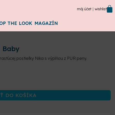
môj účet
wishlist
OP THE LOOK
MAGAZÍN
a Baby
astúcej postieľky Nika s výplňou z PUR peny.
Ť DO KOŠÍKA