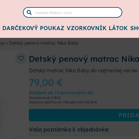
DARČEKOVÝ POUKAZ
VZORKOVNÍK LÁTOK
SH
ika
»
Detský penový matrac Nika Baby
Detský penový matrac Nik
Detský matrac Nika Baby do najmenšej verzie r
79,00
€
Dodanie do 10 pracovných dní
Doručenie od
2,90
€
Doprava zdarma pri nákupe nad
150,00
€
PRIDA
Vaša poznámka k objednávke: