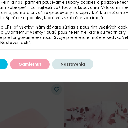
Felin a naši partneri používame súbory cookies a podobné tech
m zabezpečili čo najlepší zážitok z nakupovania. Vďaka nim e
právne, pamätá si váš rozpracovaný nákupný košík a môžeme
 inšpirácie a ponuky, ktoré vás skutočne zaujímajú.
na „Prijať všetky“ nám dávate súhlas s použitím všetkých cook
na „Odmietnuť všetky“ budú použité len tie, ktoré sú technicky
 pre fungovanie e-shopu. Svoje preferencie môžete kedykoľve
„Nastaveniach“.
SÚVISIACE PRODUKTY
Odmietnuť
Nastavenia