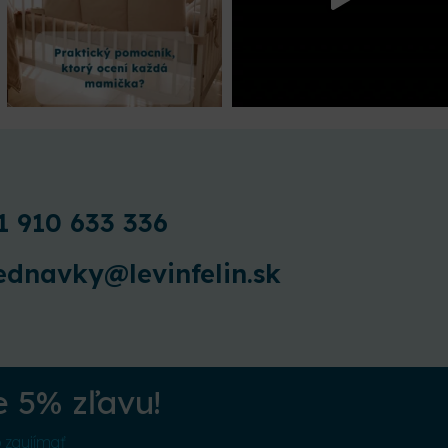
1 910 633 336
ednavky@levinfelin.sk
e 5% zľavu!
o zaujímať