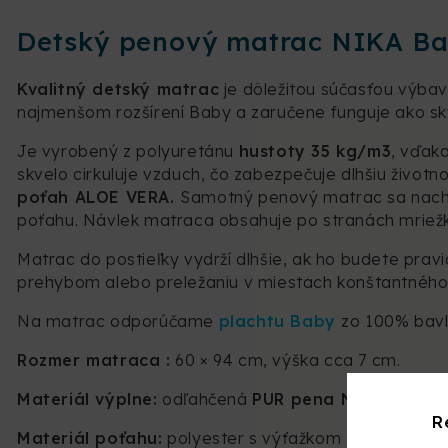
Detský penový matrac NIKA B
Kvalitný detský matrac
je dôležitou súčasťou výbav
najmenšom rozšírení Baby a zaručene funguje ako s
Je vyrobený z polyuretánu
hustoty 35 kg/m3
, vďak
skvelo cirkuluje vzduch, čo zabezpečuje dlhšiu život
poťah ALOE VERA.
Samotný penový matrac sa nachá
poťahu. Návlek matraca obsahuje po stranách mriežk
Matrac do postieľky vydrží dlhšie, ak ho budete pra
prehybom alebo preležaniu v miestach konštantného z
Na matrac odporúčame
plachtu Baby
zo 100% bavl
Rozmer matraca :
60 × 94 cm, výška cca 7 cm.
Materiál výplne:
odľahčená
PUR pena N30 35kg/m3
R
Materiál poťahu:
polyester s výťažkom aloe vera,
3