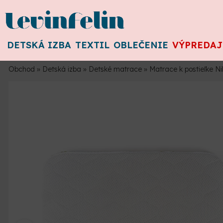
DETSKÁ IZBA
TEXTIL
OBLEČENIE
VÝPREDAJ
Obchod
»
Detská izba
»
Detské matrace
»
Matrace k postieľke N