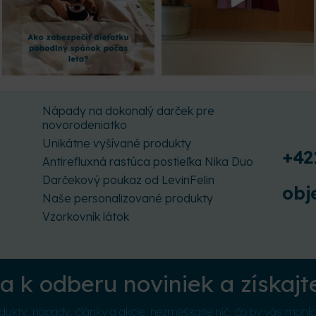
Nápady na dokonalý darček pre
novorodeniatko
Unikátne vyšívané produkty
+42
Antirefluxná rastúca postieľka Nika Duo
Darčekový poukaz od LevinFelin
obj
Naše personalizované produkty
Vzorkovník látok
sa k odberu noviniek a získajt
ukty, nápady, články a akcie, nezmeškajte nič, čo by vás mohl