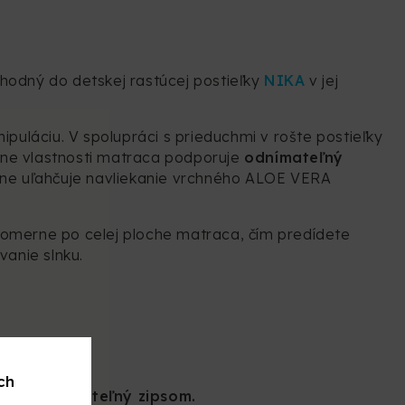
vhodný do detskej rastúcej postieľky
NIKA
v jej
ipuláciu. V spolupráci s prieduchmi v rošte postieľky
iálne vlastnosti matraca podporuje
odnímateľný
ne uľahčuje navliekanie vrchného ALOE VERA
vnomerne po celej ploche matraca, čím predídete
anie slnku.
ch
sti, odnímateľný zipsom.